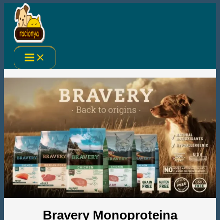
Ir
al
contenido
Bravery Monoproteina