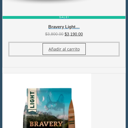
SALE!
Bravery Light…
El
El
$
3,800.00
$
3,190.00
precio
precio
original
actual
Añadir al carrito
era:
es:
$3,800.00.
$3,190.00.