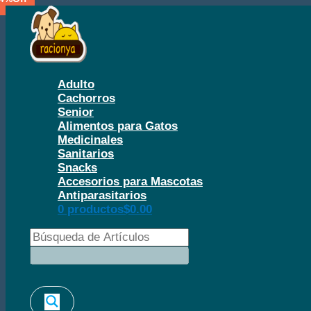
Ir
al
contenido
Adulto
Cachorros
Senior
Alimentos para Gatos
Medicinales
Sanitarios
Snacks
Accesorios para Mascotas
Antiparasitarios
0 productos
$0.00