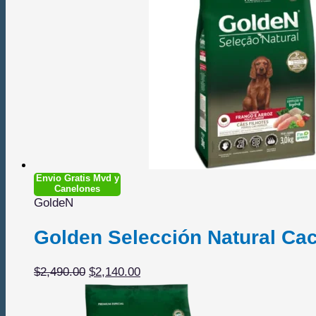
Envio Gratis Mvd y
Canelones
GoldeN
Golden Selección Natural Ca
El
El
$
2,490.00
$
2,140.00
precio
precio
original
actual
era:
es: