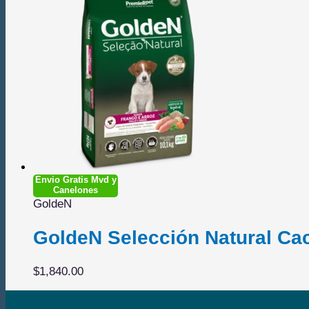
$2,490.00.
$2,140.00.
Envio Gratis Mvd y
Canelones
GoldeN
GoldeN Selección Natural Cac
$
1,840.00