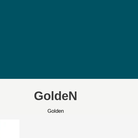
GoldeN
Golden