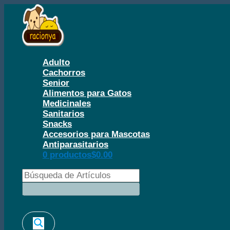
Ir
al
contenido
Adulto
Cachorros
Senior
Alimentos para Gatos
Medicinales
Sanitarios
Snacks
Accesorios para Mascotas
Antiparasitarios
0 productos
$0.00