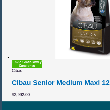
Envio Gratis Mvd y
Canelones
Cibau
Cibau Senior Medium Maxi 12
$
2,992.00