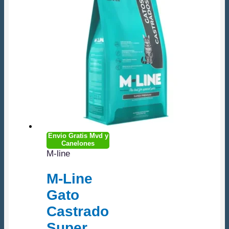
Envio Gratis Mvd y
Canelones
M-line
M-Line
Gato
Castrado
Super