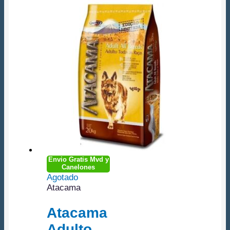
Envio Gratis Mvd y
Canelones
Agotado
Atacama
Atacama
Adulto