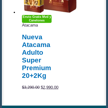
Envio Gratis Mvd y
Canelones
Atacama
Nueva
Atacama
Adulto
Super
Premium
20+2Kg
El
El
$
3,290.00
$
2,990.00
precio
precio
original
actual
era:
es:
$3,290.00.
$2,990.00.