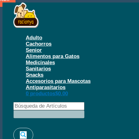
Ir
al
contenido
Adulto
Cachorros
Senior
Alimentos para Gatos
Medicinales
Sanitarios
Snacks
Accesorios para Mascotas
Antiparasitarios
0 productos
$0.00