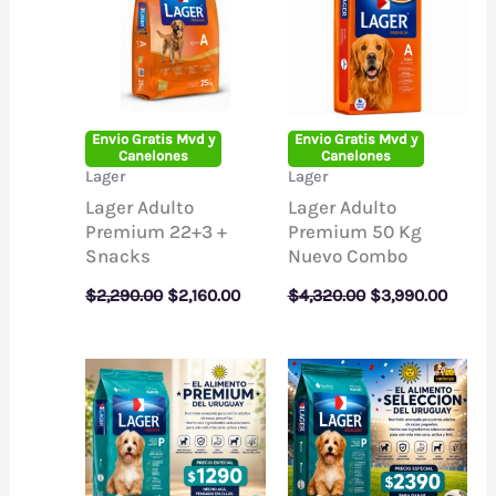
Envio Gratis Mvd y
Envio Gratis Mvd y
Canelones
Canelones
Lager
Lager
Lager Adulto
Lager Adulto
Premium 22+3 +
Premium 50 Kg
Snacks
Nuevo Combo
El
El
El
El
$
2,290.00
$
2,160.00
$
4,320.00
$
3,990.00
precio
precio
precio
precio
original
actual
original
actual
era:
es:
era:
es:
$2,290.00.
$2,160.00.
$4,320.00.
$3,990