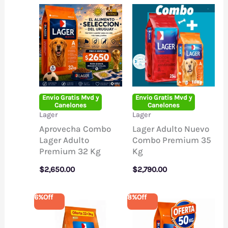
Envio Gratis Mvd y
Envio Gratis Mvd y
Canelones
Canelones
Lager
Lager
Aprovecha Combo
Lager Adulto Nuevo
Lager Adulto
Combo Premium 35
Premium 32 Kg
Kg
$
2,650.00
$
2,790.00
6%
Off
8%
Off