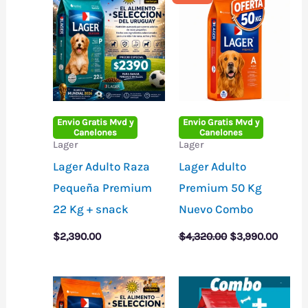
Envio Gratis Mvd y
Envio Gratis Mvd y
Canelones
Canelones
Lager
Lager
Lager Adulto Raza
Lager Adulto
Pequeña Premium
Premium 50 Kg
22 Kg + snack
Nuevo Combo
El
El
$
2,390.00
$
4,320.00
$
3,990.00
precio
precio
original
actual
era:
es:
$4,320.00.
$3,990