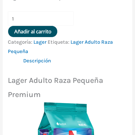
Lager
Adulto
Añadir al carrito
Raza
Categoría:
Lager
Etiqueta:
Lager Adulto Raza
Pequeña
Pequeña
Premium
Descripción
10
Kg
Lager Adulto Raza Pequeña
+Snack
cantidad
Premium