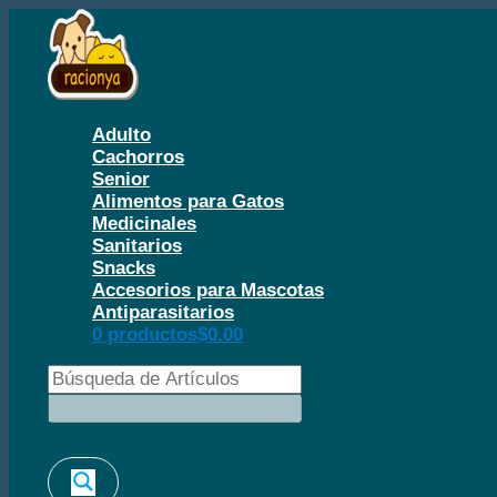
Ir
al
contenido
Adulto
Cachorros
Senior
Alimentos para Gatos
Medicinales
Sanitarios
Snacks
Accesorios para Mascotas
Antiparasitarios
0 productos
$0.00