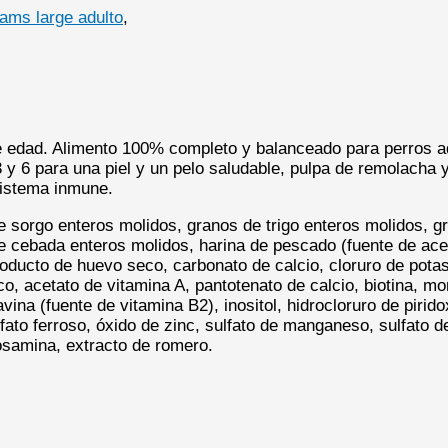
iams large adulto
,
edad. Alimento 100% completo y balanceado para perros ad
 y 6 para una piel y un pelo saludable, pulpa de remolacha 
 sistema inmune.
e sorgo enteros molidos, granos de trigo enteros molidos, g
 de cebada enteros molidos, harina de pescado (fuente de ac
roducto de huevo seco, carbonato de calcio, cloruro de potas
o, acetato de vitamina A, pantotenato de calcio, biotina, mo
ina (fuente de vitamina B2), inositol, hidrocloruro de pirid
ulfato ferroso, óxido de zinc, sulfato de manganeso, sulfato
cosamina, extracto de romero.