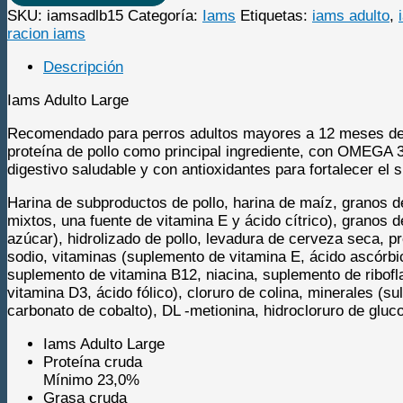
Breed
SKU:
iamsadlb15
Categoría:
Iams
Etiquetas:
iams adulto
,
15
racion iams
Kg
+Palitos
Descripción
cantidad
Iams Adulto Large
Recomendado para perros adultos mayores a 12 meses de 
proteína de pollo como principal ingrediente, con OMEGA 3
digestivo saludable y con antioxidantes para fortalecer el
Harina de subproductos de pollo, harina de maíz, granos d
mixtos, una fuente de vitamina E y ácido cítrico), granos
azúcar), hidrolizado de pollo, levadura de cerveza seca, p
sodio, vitaminas (suplemento de vitamina E, ácido ascórbic
suplemento de vitamina B12, niacina, suplemento de riboflav
vitamina D3, ácido fólico), cloruro de colina, minerales (s
carbonato de cobalto), DL -metionina, hidrocloruro de glu
Iams Adulto Large
Proteína cruda
Mínimo 23,0%
Grasa cruda