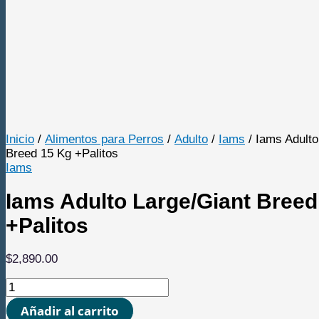
Envio Gratis Mvd y
Canelones
Inicio
/
Alimentos para Perros
/
Adulto
/
Iams
/ Iams Adulto
Breed 15 Kg +Palitos
Iams
Iams Adulto Large/Giant Breed
+Palitos
$
2,890.00
Iams
Adulto
Añadir al carrito
Large/Giant