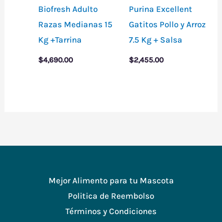
Biofresh Adulto
Purina Excellent
Razas Medianas 15
Gatitos Pollo y Arroz
Kg +Tarrina
7.5 Kg + Salsa
$
4,690.00
$
2,455.00
Mejor Alimento para tu Mascota
Politica de Reembolso
Términos y Condiciones