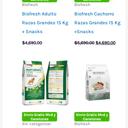
Biofresh
Biofresh
Biofresh Adulto
Biofresh Cachorro
Razas Grandes 15 Kg
Razas Grandes 15 Kg
+ Snacks
+Snacks
El
El
$
4,690.00
$
5,690.00
$
4,690.00
precio
precio
original
actual
era:
es:
$5,690.00.
$4,690
Envio Gratis Mvd y
Envio Gratis Mvd y
Canelones
Canelones
Sin categorizar
Biofresh