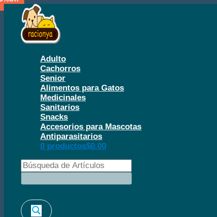
Ir
al
contenido
Adulto
Cachorros
Senior
Alimentos para Gatos
Medicinales
Sanitarios
Snacks
Accesorios para Mascotas
Antiparasitarios
0 productos
$0.00