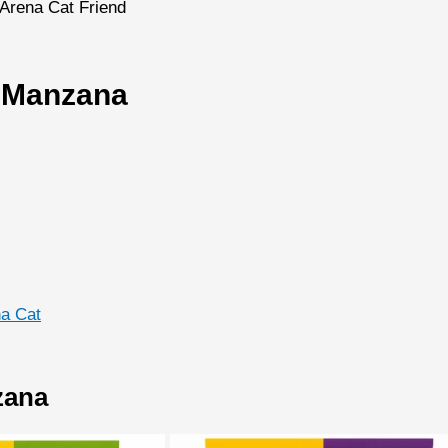
Arena Cat Friend
d Manzana
a Cat
zana