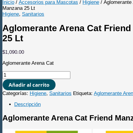
Inicio
/
Accesorios para Mascotas
/
Higiene
/ Aglomerante 
Manzana 25 Lt
Higiene
,
Sanitarios
Aglomerante Arena Cat Frien
25 Lt
$
1,090.00
Aglomerante Arena Cat
Aglomerante
Arena
Añadir al carrito
Cat
Friend
Categorías:
Higiene
,
Sanitarios
Etiqueta:
Aglomerante Aren
Manzana
25
Descripción
Lt
cantidad
Aglomerante Arena Cat Friend Man