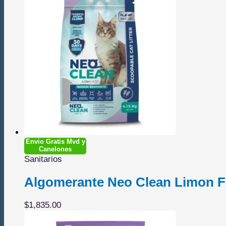
Envio Gratis Mvd y
Canelones
Sanitarios
Algomerante Neo Clean Limon F
$
1,835.00