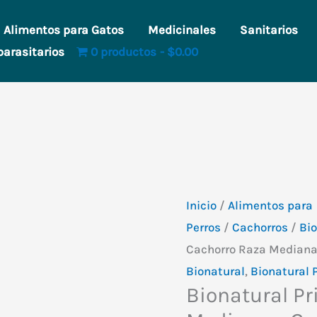
Alimentos para Gatos
Medicinales
Sanitarios
parasitarios
0 productos
$0.00
Inicio
/
Alimentos para
Perros
/
Cachorros
/
Bio
Cachorro Raza Mediana 
Bionatural
,
Bionatural 
Bionatural P