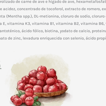
rolizado de carne de ave e hígado de ave, hexametafosfato
 acidez, concentrado de tocoferol, extracto de romero, ex
a (Mentha spp.), DL-metionina, cloruro de sodio, cloruro d
a E, vitamina K3, vitamina B1, vitamina B2, vitamina B6,
antoténico, ácido fólico, biotina, yodato de calcio, protein
to de zinc, levadura enriquecida con selenio, ácido propi