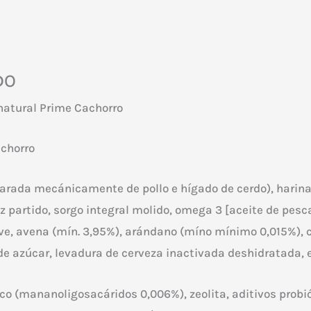
DO
atural Prime Cachorro
chorro
parada mecánicamente de pollo e hígado de cerdo), harina 
oz partido, sorgo integral molido, omega 3 [aceite de pe
ave, avena (mín. 3,95%), arándano (míno mínimo 0,015%), 
de azúcar, levadura de cerveza inactivada deshidratada, 
ico (mananoligosacáridos 0,006%), zeolita, aditivos probi