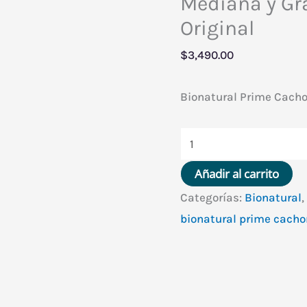
Mediana y Gr
Original
$
3,490.00
Bionatural Prime Cacho
Bionatural
Prime
Añadir al carrito
Cachorro
Categorías:
Bionatural
,
Raza
bionatural prime cacho
Mediana
y
Grande
15