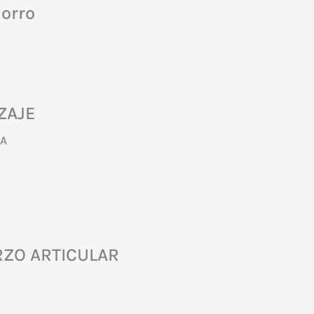
Kg
horro
+Plato
Original
cantidad
ZAJE
HA
RZO ARTICULAR