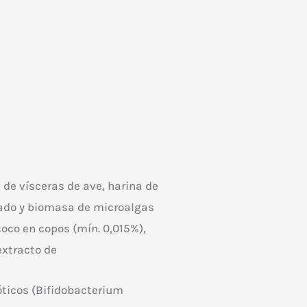
de vísceras de ave, harina de
scado y biomasa de microalgas
coco en copos (mín. 0,015%),
extracto de
óticos (Bifidobacterium