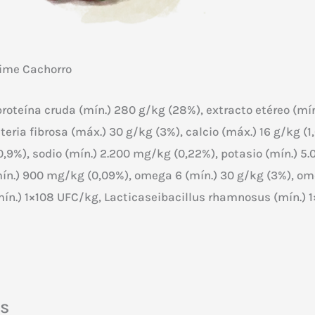
rime Cachorro
oteína cruda (mín.) 280 g/kg (28%), extracto etéreo (mín
eria fibrosa (máx.) 30 g/kg (3%), calcio (máx.) 16 g/kg (1
(0,9%), sodio (mín.) 2.200 mg/kg (0,22%), potasio (mín.) 
mín.) 900 mg/kg (0,09%), omega 6 (mín.) 30 g/kg (3%), o
mín.) 1×108 UFC/kg, Lacticaseibacillus rhamnosus (mín.) 
os