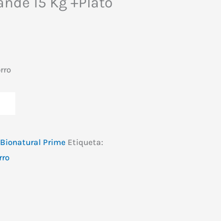
ande 15 Kg +Plato
rro
Bionatural Prime
Etiqueta:
rro