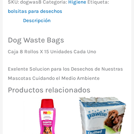
SKU:
dogwas8
Categoría:
Higiene
Etiqueta:
Caja
bolsitas para desechos
8
Descripción
Rollos
X
Dog Waste Bags
15
cantidad
Caja 8 Rollos X 15 Unidades Cada Uno
Exelente Solucion para los Desechos de Nuestras
Mascotas Cuidando el Medio Ambiente
Productos relacionados