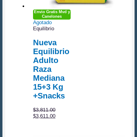
Envio Gratis Mvd y
Canelones
Agotado
Equilibrio
Nueva
Equilibrio
Adulto
Raza
Mediana
15+3 Kg
+Snacks
$
3,811.00
El
El
$
3,611.00
precio
precio
original
actual
era:
es: