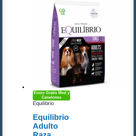
$3,811.00.
$3,611.00.
Envio Gratis Mvd y
Canelones
Equilibrio
Equilibrio
Adulto
Raza