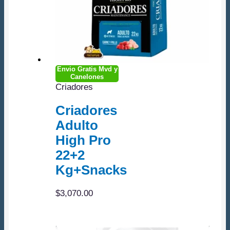
Envio Gratis Mvd y
Canelones
Criadores
Criadores
Adulto
High Pro
22+2
Kg+Snacks
$
3,070.00