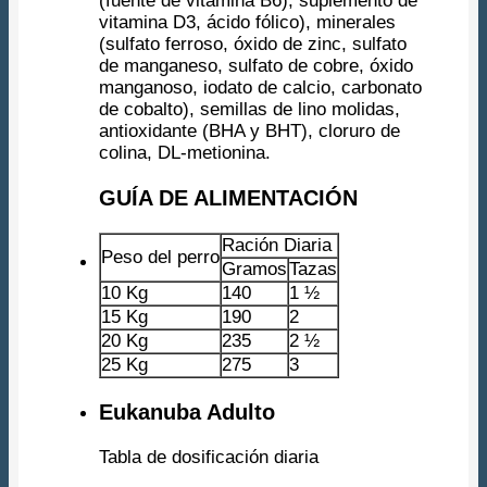
(fuente de vitamina B6), suplemento de
vitamina D3, ácido fólico), minerales
(sulfato ferroso, óxido de zinc, sulfato
de manganeso, sulfato de cobre, óxido
manganoso, iodato de calcio, carbonato
de cobalto), semillas de lino molidas,
antioxidante (BHA y BHT), cloruro de
colina, DL-metionina.
GUÍA DE ALIMENTACIÓN
Ración Diaria
Peso del perro
Gramos
Tazas
10 Kg
140
1 ½
15 Kg
190
2
20 Kg
235
2 ½
25 Kg
275
3
Eukanuba Adulto
Tabla de dosificación diaria