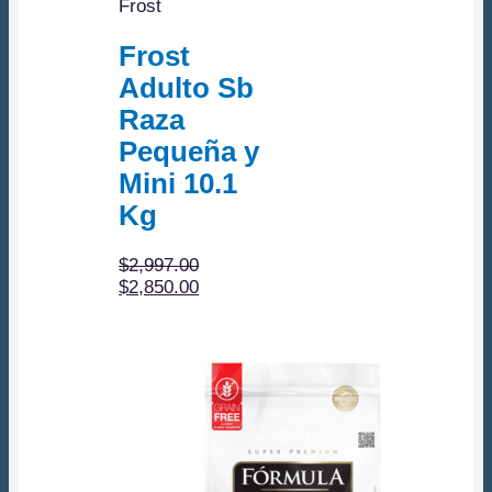
Frost
Frost
Adulto Sb
Raza
Pequeña y
Mini 10.1
Kg
$
2,997.00
El
El
$
2,850.00
precio
precio
original
actual
era:
es:
$2,997.00.
$2,850.00.