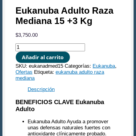
Eukanuba Adulto Raza
Mediana 15 +3 Kg
$
3,750.00
Eukanuba
Adulto
Añadir al carrito
Raza
Mediana
SKU:
eukanadmed15
Categorías:
Eukanuba
,
15
Ofertas
Etiqueta:
eukanuba adulto raza
+3
mediana
Kg
cantidad
Descripción
BENEFICIOS CLAVE Eukanuba
Adulto
Eukanuba Adulto Ayuda a promover
unas defensas naturales fuertes con
antioxidante clínicamente probado.