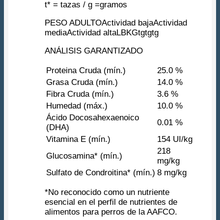
t* = tazas / g =gramos
PESO ADULTOActividad bajaActividad
mediaActividad altaLBKGtgtgtg
ANÁLISIS GARANTIZADO
Proteina Cruda (mín.)
25.0 %
Grasa Cruda (mín.)
14.0 %
Fibra Cruda (mín.)
3.6 %
Humedad (máx.)
10.0 %
Ácido Docosahexaenoico
0.01 %
(DHA)
Vitamina E (mín.)
154 UI/kg
218
Glucosamina* (mín.)
mg/kg
Sulfato de Condroitina* (mín.)
8 mg/kg
*No reconocido como un nutriente
esencial en el perfil de nutrientes de
alimentos para perros de la AAFCO.