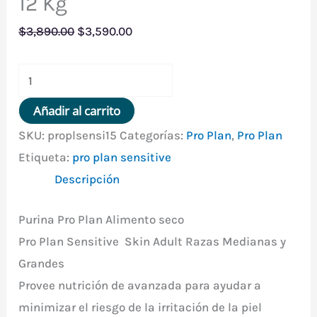
12 Kg
El
El
$
3,890.00
$
3,590.00
precio
precio
Pro
original
actual
Plan
era:
es:
Añadir al carrito
Sensitive
$3,890.00.
$3,590.00.
SKU:
proplsensi15
Categorías:
Pro Plan
,
Pro Plan
Skin
Etiqueta:
pro plan sensitive
Razas
Descripción
Medianas
y
Purina Pro Plan Alimento seco
Grandes
Pro Plan Sensitive Skin Adult Razas Medianas y
12
Grandes
Kg
Provee nutrición de avanzada para ayudar a
cantidad
minimizar el riesgo de la irritación de la piel