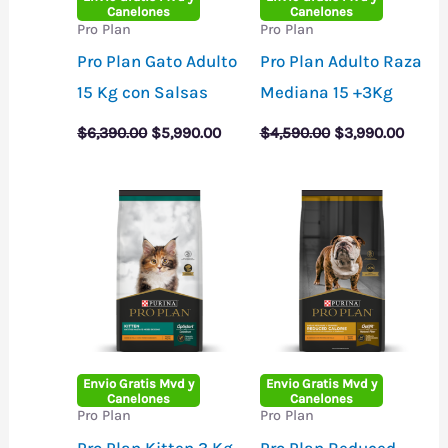
Canelones
Canelones
Pro Plan
Pro Plan
Pro Plan Gato Adulto
Pro Plan Adulto Raza
15 Kg con Salsas
Mediana 15 +3Kg
El
El
El
El
$
6,390.00
$
5,990.00
$
4,590.00
$
3,990.00
precio
precio
precio
precio
original
actual
original
actual
era:
es:
era:
es:
$6,390.00.
$5,990.00.
$4,590.00.
$3,990
Envio Gratis Mvd y
Envio Gratis Mvd y
Canelones
Canelones
Pro Plan
Pro Plan
Pro Plan Kitten 3 Kg
Pro Plan Reduced