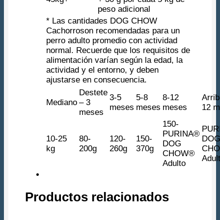
peso adicional
* Las cantidades DOG CHOW
Cachorroson recomendadas para un
perro adulto promedio con actividad
normal. Recuerde que los requisitos de
alimentación varían según la edad, la
actividad y el entorno, y deben
ajustarse en consecuencia.
Destete
3-5
5-8
8-12
Arri
Mediano
– 3
meses
meses
meses
12 m
meses
150-
PUR
PURINA®
10-25
80-
120-
150-
DO
DOG
kg
200g
260g
370g
CH
CHOW®
Adul
Adulto
Productos relacionados