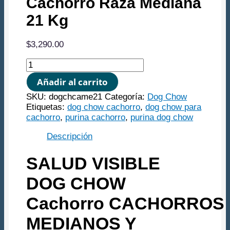
Cachorro Raza Mediana
21 Kg
$
3,290.00
PURINA
DOG
Añadir al carrito
CHOW
Cachorro
SKU:
dogchcame21
Categoría:
Dog Chow
Raza
Etiquetas:
dog chow cachorro
,
dog chow para
Mediana
cachorro
,
purina cachorro
,
purina dog chow
21
Kg
Descripción
cantidad
SALUD VISIBLE
DOG CHOW
Cachorro CACHORROS
MEDIANOS Y