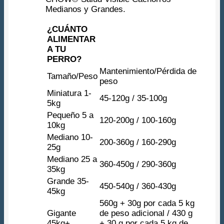
Medianos y Grandes.
¿CUÁNTO
ALIMENTAR
A TU
PERRO?
Mantenimiento/Pérdida de
Tamaño/Peso
peso
Miniatura 1-
45-120g / 35-100g
5kg
Pequeño 5 a
120-200g / 100-160g
10kg
Mediano 10-
200-360g / 160-290g
25g
Mediano 25 a
360-450g / 290-360g
35kg
Grande 35-
450-540g / 360-430g
45kg
560g + 30g por cada 5 kg
Gigante
de peso adicional / 430 g
45kg+
+ 30 g por cada 5 kg de