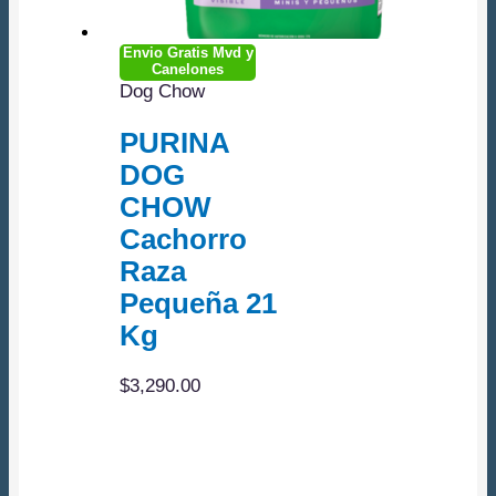
Envio Gratis Mvd y
Canelones
Dog Chow
PURINA
DOG
CHOW
Cachorro
Raza
Pequeña 21
Kg
$
3,290.00