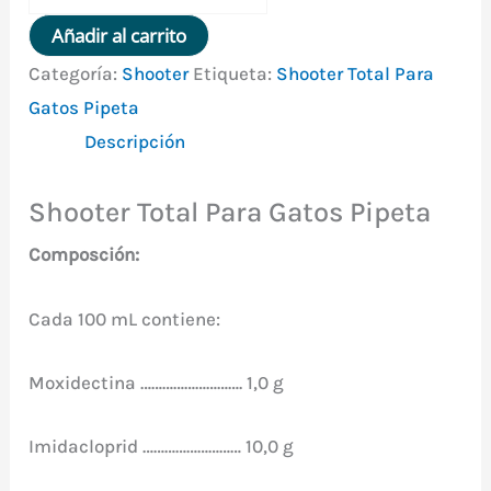
Total
Añadir al carrito
Para
Categoría:
Shooter
Etiqueta:
Shooter Total Para
Gatos
Gatos Pipeta
Pipeta
Descripción
mas
de
Shooter Total Para Gatos Pipeta
4
Kg
Composción:
cantidad
Cada 100 mL contiene:
Moxidectina ………………………. 1,0 g
Imidacloprid ……………………… 10,0 g