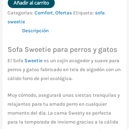
Añadir al carrito
para
Categorías:
Comfort
,
Ofertas
Etiqueta:
sofa
perros
sweetie
y
Descripción
gatos
48
Sofa Sweetie para perros y gatos
x37
x16
El Sofa
Sweetie
es un cojín acogedor y suave para
cm
perros y gatos fabricado en tela de algodón con un
cantidad
cálido forro de piel ecológica.
Muy cómodo, asegurará unas siestas tranquilas y
relajantes para tu amado perro en cualquier
momento del día. La cama Sweety es perfecta
para la temporada de invierno gracias a la cálida