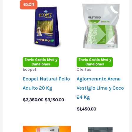
6%
Off
Envio Gratis Mvd y
Envio Gratis Mvd y
Canelones
Canelones
Ecopet
Ofertas
Ecopet Natural Pollo
Aglomerante Arena
Adulto 20 Kg
Vestigio Lima y Coco
24 Kg
El
El
$
3,356.00
$
3,150.00
precio
precio
original
actual
$
1,450.00
era:
es:
$3,356.00.
$3,150.00.